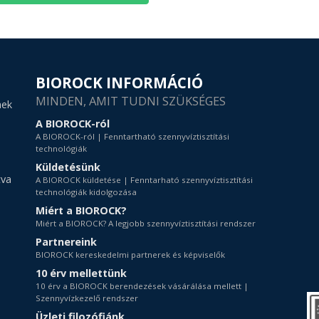
BIOROCK INFORMÁCIÓ
MINDEN, AMIT TUDNI SZÜKSÉGES
nek
A BIOROCK-ról
A BIOROCK-ról | Fenntartható szennyvíztisztítási
technológiák
Küldetésünk
tva
A BIOROCK küldetése | Fenntarható szennyvíztisztítási
technológiák kidolgozása
Miért a BIOROCK?
Miért a BIOROCK? A legjobb szennyvíztisztítási rendszer
Partnereink
BIOROCK kereskedelmi partnerek és képviselők
10 érv mellettünk
10 érv a BIOROCK berendezések vásárálása mellett |
Szennyvízkezelő rendszer
Üzleti filozófiánk