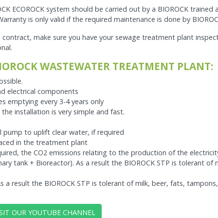
CK ECOROCK system should be carried out by a BIOROCK trained and a
rranty is only valid if the required maintenance is done by BIOROCK
 contract, make sure you have your sewage treatment plant inspect
nal.
BIOROCK WASTEWATER TREATMENT PLANT:
ssible.
nd electrical components
res emptying every 3-4 years only
the installation is very simple and fast.
l pump to uplift clear water, if required
aced in the treatment plant
quired, the CO2 emissions relating to the production of the electrici
mary tank + Bioreactor). As a result the BIOROCK STP is tolerant of 
 a result the BIOROCK STP is tolerant of milk, beer, fats, tampons,
SIT OUR YOUTUBE CHANNEL