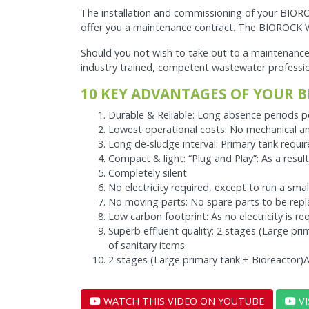
The installation and commissioning of your BIORO
offer you a maintenance contract. The BIOROCK Wa
Should you not wish to take out to a maintenance
industry trained, competent wastewater professio
10 KEY ADVANTAGES OF YOUR 
Durable & Reliable: Long absence periods po
Lowest operational costs: No mechanical a
Long de-sludge interval: Primary tank requi
Compact & light: “Plug and Play”: As a result 
Completely silent
No electricity required, except to run a smal
No moving parts: No spare parts to be repl
Low carbon footprint: As no electricity is re
Superb effluent quality: 2 stages (Large pri
of sanitary items.
2 stages (Large primary tank + Bioreactor)As
WATCH THIS VIDEO ON YOUTUBE
VI