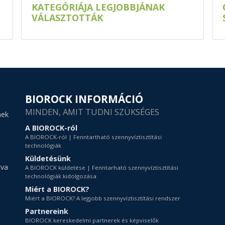
KATEGÓRIÁJA LEGJOBBJÁNAK
VÁLASZTOTTÁK
BIOROCK INFORMÁCIÓ
MINDEN, AMIT TUDNI SZÜKSÉGES
nek
A BIOROCK-ról
A BIOROCK-ról | Fenntartható szennyvíztisztítási
technológiák
Küldetésünk
tva
A BIOROCK küldetése | Fenntarható szennyvíztisztítási
technológiák kidolgozása
Miért a BIOROCK?
Miért a BIOROCK? A legjobb szennyvíztisztítási rendszer
Partnereink
BIOROCK kereskedelmi partnerek és képviselők