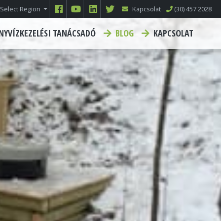
Select Region
Kapcsolat
(30) 457 2028
NYVÍZKEZELÉSI TANÁCSADÓ
BLOG
KAPCSOLAT